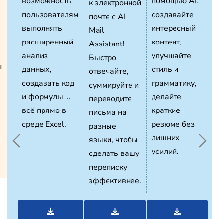
возможность
помощью AI:
к электронной
пользователям
создавайте
почте с AI
выполнять
интересный
Mail
расширенный
контент,
Assistant!
анализ
улучшайте
Быстро
ы
данных,
стиль и
отвечайте,
создавать код
грамматику,
суммируйте и
и формулы ...
делайте
переводите
всё прямо в
краткие
письма на
среде Excel.
резюме без
разные
лишних
языки, чтобы
усилий.
сделать вашу
переписку
эффективнее.