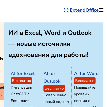
ExtendOffice
Перейти к содержимому
ИИ в Excel, Word и Outlook
— новые источники
вдохновения для работы!
ь
AI for Excel
AI for
AI for Word
Бесплатно
Outlook
Бесплатно
Интеграция
Повышайте
ols for
Бесплатно
ChatGPT с
уровень
erPoint
Совершенно
Excel дает
письма с
новый подход