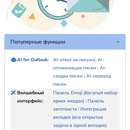
Популярные функции
AI for Outlook
:
AI-ответ на письма
|
AI-
оптимизация писем
|
AI-
сводка писем
|
AI-перевод
писем
Волшебный
Панель Emoji (богатый набор
интерфейс
:
ярких эмодзи)
|
Панель
автотекста
|
Интеграция
вкладок (все открытые
задачи в одной вкладке)