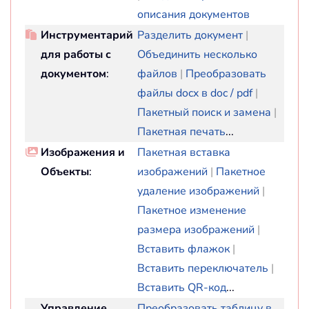
описания документов
Инструментарий
Разделить документ
|
для работы с
Объединить несколько
документом
:
файлов
|
Преобразовать
файлы docx в doc / pdf
|
Пакетный поиск и замена
|
Пакетная печать
...
Изображения и
Пакетная вставка
Объекты
:
изображений
|
Пакетное
удаление изображений
|
Пакетное изменение
размера изображений
|
Вставить флажок
|
Вставить переключатель
|
Вставить QR-код
...
Управление
Преобразовать таблицу в