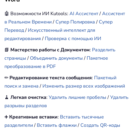
🤖 Возможности ИИ Kutools:
AI Ассистент
/
Ассистент
в Реальном Времени
/
Супер Полировка
/
Супер
Перевод
/
Искусственный интеллект для
редактирования
/
Проверка с помощью ИИ
📘
Мастерство работы с Документом
:
Разделить
страницы
/
Объединить документы
/
Пакетное
преобразование в PDF
✏
Редактирование текста сообщения
:
Пакетный
поиск и замена
/
Изменить размер всех изображений
🧹
Легкая очистка
:
Удалить лишние пробелы
/
Удалить
разрывы разделов
➕
Креативные вставки
:
Вставить тысячные
разделители
/
Вставить флажки
/
Создать QR-коды