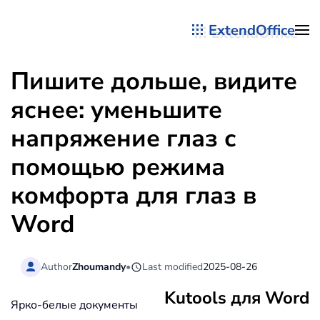
ExtendOffice
Перейти к содержимому
Пишите дольше, видите
яснее: уменьшите
напряжение глаз с
помощью режима
комфорта для глаз в
Word
Author
Zhoumandy
•
Last modified
2025-08-26
Kutools для Word
Ярко-белые документы