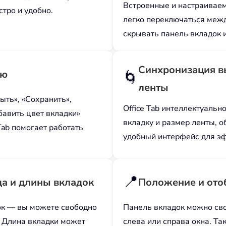
Встроенные и настраивае
стро и удобно.
легко переключаться межд
скрывать панель вкладок и
Синхронизация в
ню
🌀
ленты
ыть», «Сохранить»,
Office Tab интеллектуаль
бавить цвет вкладки»
вкладку и размер ленты, 
Tab помогает работать
удобный интерфейс для э
📍
да и длины вкладок
Положение и ото
ок — вы можете свободно
Панель вкладок можно сво
. Длина вкладки может
слева или справа окна. Т