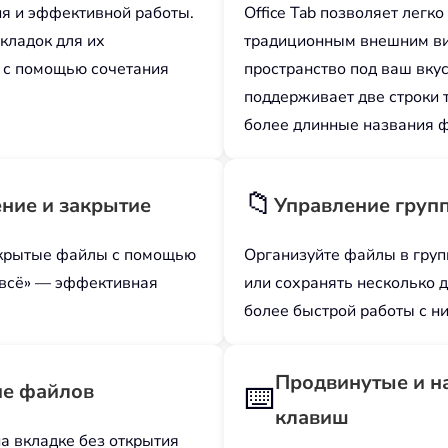
ия и эффективной работы.
Office Tab позволяет лег
кладок для их
традиционным внешним ви
я с помощью сочетания
пространство под ваш вку
поддерживает две строки т
более длинные названия ф
📁
ние и закрытие
Управление груп
ткрытые файлы с помощью
Организуйте файлы в груп
 всё» — эффективная
или сохранять несколько 
более быстрой работы с н
Продвинутые и н
ие файлов
⌨️
клавиш
 вкладке без открытия