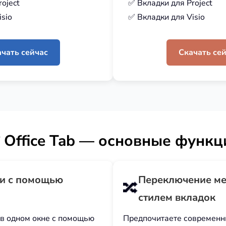
oject
✅ Вкладки для Project
isio
✅ Вкладки для Visio
чать сейчас
Скачать се
Office Tab — основные функц
и с помощью
Переключение ме
🔀
стилем вкладок
 в одном окне с помощью
Предпочитаете современны