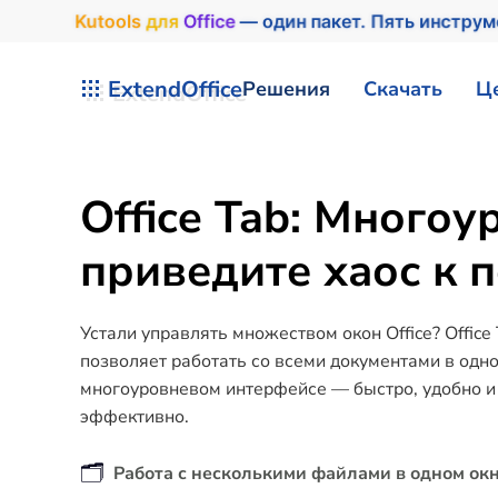
Kutools
для
Office
— один пакет. Пять инстру
Перейти к содержимому
ExtendOffice
Решения
Скачать
Ц
Office Tab: Много
приведите хаос к 
Устали управлять множеством окон Office? Office
позволяет работать со всеми документами в одн
многоуровневом интерфейсе — быстро, удобно и
эффективно.
🗂️
Работа с несколькими файлами в одном ок