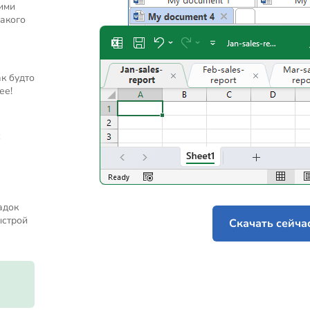
ими
акого
к будто
ее!
с
адок
ыстрой
Скачать сейча