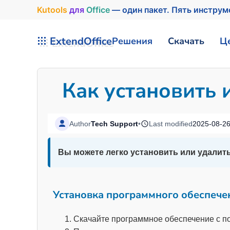
Kutools
для
Office
— один пакет. Пять инструм
Перейти к содержимому
ExtendOffice
Решения
Скачать
Ц
Как установить 
Author
Tech Support
•
Last modified
2025-08-2
Вы можете легко установить или удалит
Установка программного обеспече
Скачайте программное обеспечение с п