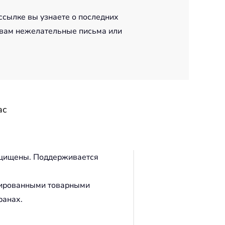
ссылке вы узнаете о последних
 вам нежелательные письма или
ас
защищены. Поддерживается
трированными товарными
ранах.