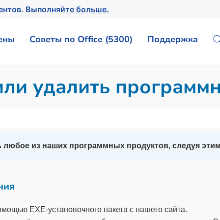
ентов.
Выполняйте больше.
ены
Советы по Office (5300)
Поддержка
или удалить программ
6
ь любое из наших программных продуктов, следуя эти
ния
омощью EXE-установочного пакета с нашего сайта.