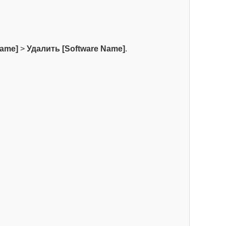
Name]
>
Удалить [Software Name]
.