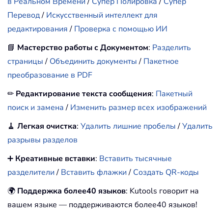
в Реальном Времени
/
Супер Полировка
/
Супер
Перевод
/
Искусственный интеллект для
редактирования
/
Проверка с помощью ИИ
📘
Мастерство работы с Документом
:
Разделить
страницы
/
Объединить документы
/
Пакетное
преобразование в PDF
✏
Редактирование текста сообщения
:
Пакетный
поиск и замена
/
Изменить размер всех изображений
🧹
Легкая очистка
:
Удалить лишние пробелы
/
Удалить
разрывы разделов
➕
Креативные вставки
:
Вставить тысячные
разделители
/
Вставить флажки
/
Создать QR-коды
🌍
Поддержка более40 языков
: Kutools говорит на
вашем языке — поддерживаются более40 языков!