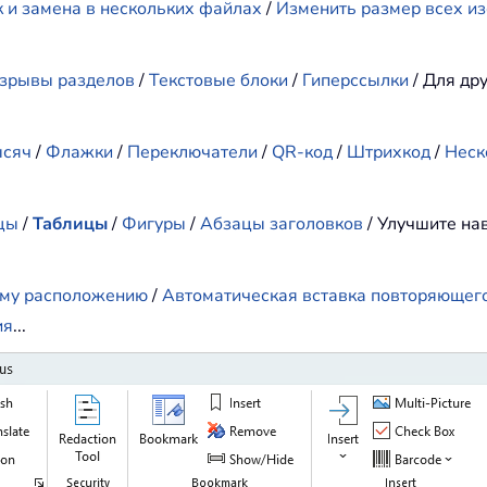
 и замена в нескольких файлах
/
Изменить размер всех и
зрывы разделов
/
Текстовые блоки
/
Гиперссылки
/ Для др
ысяч
/
Флажки
/
Переключатели
/
QR-код
/
Штрихкод
/
Неск
цы
/
Таблицы
/
Фигуры
/
Абзацы заголовков
/ Улучшите н
ому расположению
/
Автоматическая вставка повторяющего
ия
...