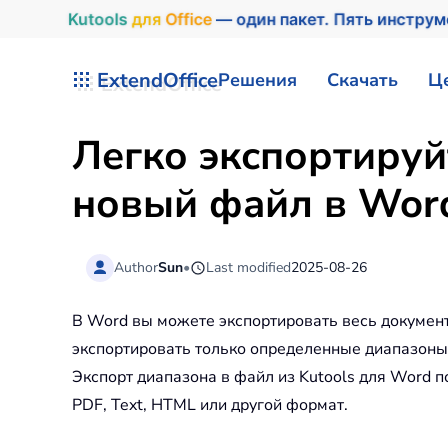
Kutools
для
Office
— один пакет. Пять инстру
Перейти к содержимому
ExtendOffice
Решения
Скачать
Ц
Легко экспортиру
новый файл в Wor
Author
Sun
•
Last modified
2025-08-26
В Word вы можете экспортировать весь документ 
экспортировать только определенные диапазоны и
Экспорт диапазона в файл из Kutools для Word 
PDF, Text, HTML или другой формат.