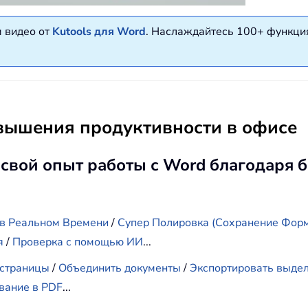
м видео от
Kutools для Word
. Наслаждайтесь 100+ функци
вышения продуктивности в офисе
вой опыт работы с Word благодаря 
 в Реальном Времени
/
Супер Полировка (Сохранение Форм
я
/
Проверка с помощью ИИ
...
 страницы
/
Объединить документы
/
Экспортировать выде
вание в PDF
...