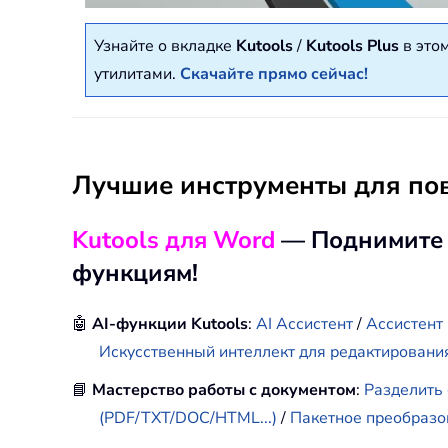
Узнайте о вкладке
Kutools
/
Kutools Plus
в это
утилитами.
Скачайте прямо сейчас!
Лучшие инструменты для по
Kutools для Word
— Поднимите с
функциям!
🤖
AI-функции Kutools
:
AI Ассистент
/
Ассистент
Искусственный интеллект для редактировани
📘
Мастерство работы с документом
:
Разделить
(PDF/TXT/DOC/HTML...)
/
Пакетное преобразо