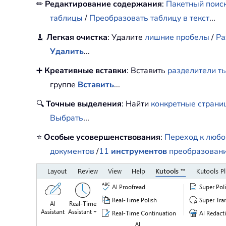
✏
Редактирование содержания
:
Пакетный поиск
таблицы
/
Преобразовать таблицу в текст
...
🧹
Легкая очистка
: Удалите
лишние пробелы
/
Ра
Удалить
...
➕
Креативные вставки
: Вставить
разделители т
группе
Вставить
...
🔍
Точные выделения
: Найти
конкретные страни
Выбрать
...
⭐
Особые усовершенствования
:
Переход к люб
документов
/
11
инструментов
преобразован