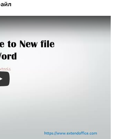
файл
Play