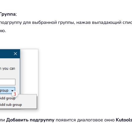
Группа
;
и подгруппу для выбранной группы, нажав выпадающий спи
ню.
ли
Добавить подгруппу
появится диалоговое окно
Kutool