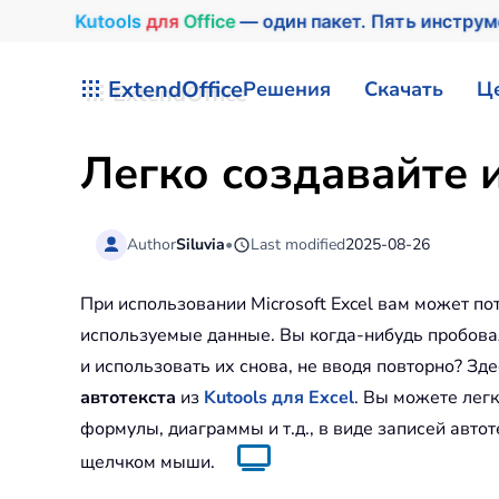
Kutools
для
Office
— один пакет. Пять инстру
Перейти к содержимому
ExtendOffice
Решения
Скачать
Ц
Легко создавайте и
Author
Siluvia
•
Last modified
2025-08-26
При использовании Microsoft Excel вам может по
используемые данные. Вы когда-нибудь пробовал
и использовать их снова, не вводя повторно? З
автотекста
из
Kutools для Excel
. Вы можете легк
формулы, диаграммы и т.д., в виде записей авто
щелчком мыши.