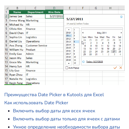
Преимущества Date Picker в Kutools для Excel
Как использовать Date Picker
Включить выбор даты для всех ячеек
Включить выбор даты только для ячеек с датами
Умное определение необходимости выбора даты