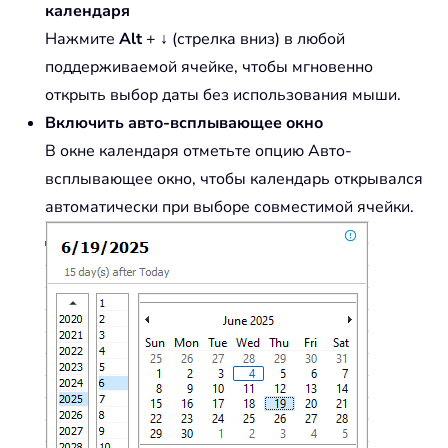
календаря
Нажмите
Alt
+
↓
(стрелка вниз) в любой
поддерживаемой ячейке, чтобы мгновенно
открыть выбор даты без использования мыши.
Включить авто-всплывающее окно
В окне календаря отметьте опцию Авто-
всплывающее окно, чтобы календарь открывался
автоматически при выборе совместимой ячейки.