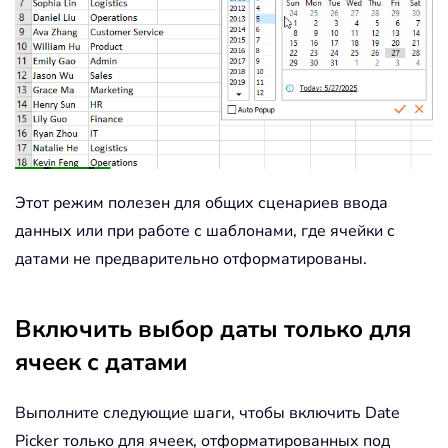
Этот режим полезен для общих сценариев ввода
данных или при работе с шаблонами, где ячейки с
датами не предварительно отформатированы.
Включить выбор даты только для
ячеек с датами
Выполните следующие шаги, чтобы включить Date
Picker только для ячеек, отформатированных под