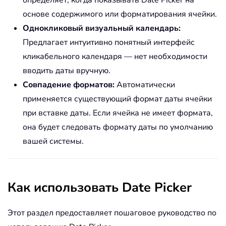
определяет, когда показывать Date Picker на
основе содержимого или форматирования ячейки.
Однокликовый визуальный календарь:
Предлагает интуитивно понятный интерфейс
кликабельного календаря — нет необходимости
вводить даты вручную.
Совпадение форматов:
Автоматически
применяется существующий формат даты ячейки
при вставке даты. Если ячейка не имеет формата,
она будет следовать формату даты по умолчанию
вашей системы.
Как использовать Date Picker
Этот раздел предоставляет пошаговое руководство по