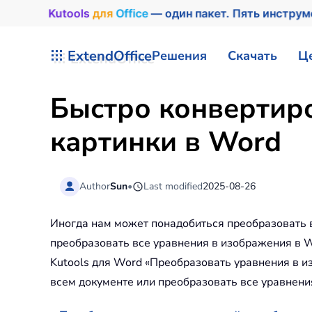
Kutools
для
Office
— один пакет. Пять инстру
Перейти к содержимому
ExtendOffice
Решения
Скачать
Ц
Быстро конвертиро
картинки в Word
Author
Sun
•
Last modified
2025-08-26
Иногда нам может понадобиться преобразовать в
преобразовать все уравнения в изображения в Wo
Kutools для Word «Преобразовать уравнения в 
всем документе или преобразовать все уравнени