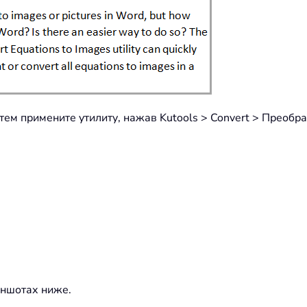
атем примените утилиту, нажав Kutools > Convert > Преобр
.
иншотах ниже.