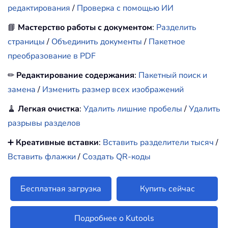
редактирования
/
Проверка с помощью ИИ
📘
Мастерство работы с документом
:
Разделить
страницы
/
Объединить документы
/
Пакетное
преобразование в PDF
✏
Редактирование содержания
:
Пакетный поиск и
замена
/
Изменить размер всех изображений
🧹
Легкая очистка
:
Удалить лишние пробелы
/
Удалить
разрывы разделов
➕
Креативные вставки
:
Вставить разделители тысяч
/
Вставить флажки
/
Создать QR-коды
Бесплатная загрузка
Купить сейчас
Подробнее о Kutools