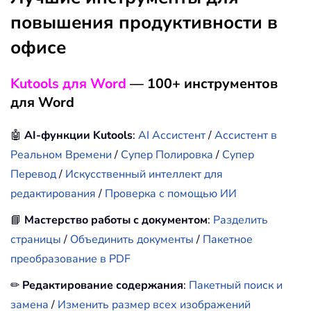
повышения продуктивности в
офисе
Kutools для Word
— 100+ инструментов
для Word
🤖
AI-функции Kutools
:
AI Ассистент
/
Ассистент в
Реальном Времени
/
Супер Полировка
/
Супер
Перевод
/
Искусственный интеллект для
редактирования
/
Проверка с помощью ИИ
📘
Мастерство работы с документом
:
Разделить
страницы
/
Объединить документы
/
Пакетное
преобразование в PDF
✏
Редактирование содержания
:
Пакетный поиск и
замена
/
Изменить размер всех изображений