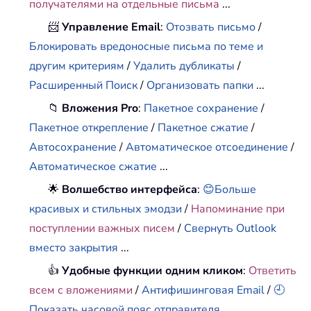
получателями на отдельные письма
...
📨
Управление Email
:
Отозвать письмо
/
Блокировать вредоносные письма по теме и
другим критериям
/
Удалить дубликаты
/
Расширенный Поиск
/
Организовать папки
...
📁
Вложения Pro
:
Пакетное сохранение
/
Пакетное открепление
/
Пакетное сжатие
/
Автосохранение
/
Автоматическое отсоединение
/
Автоматическое сжатие
...
🌟
Волшебство интерфейса
:
😊Больше
красивых и стильных эмодзи
/
Напоминание при
поступлении важных писем
/
Свернуть Outlook
вместо закрытия
...
👍
Удобные функции одним кликом
:
Ответить
всем с вложениями
/
Антифишинговая Email
/
🕘
Показать часовой пояс отправителя
...