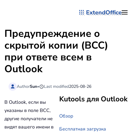
ExtendOffice
Перейти к содержимому
Предупреждение о
скрытой копии (BCC)
при ответе всем в
Outlook
Author
Sun
•
Last modified
2025-08-26
Kutools для Outlook
В Outlook, если вы
указаны в поле BCC,
Обзор
другие получатели не
видят вашего имени в
Бесплатная загрузка