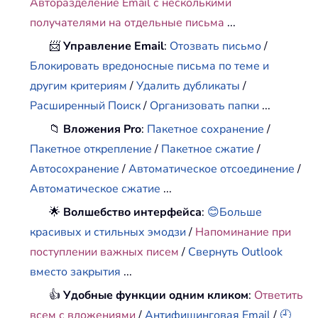
Авторазделение Email с несколькими
получателями на отдельные письма
...
📨
Управление Email
:
Отозвать письмо
/
Блокировать вредоносные письма по теме и
другим критериям
/
Удалить дубликаты
/
Расширенный Поиск
/
Организовать папки
...
📁
Вложения Pro
:
Пакетное сохранение
/
Пакетное открепление
/
Пакетное сжатие
/
Автосохранение
/
Автоматическое отсоединение
/
Автоматическое сжатие
...
🌟
Волшебство интерфейса
:
😊Больше
красивых и стильных эмодзи
/
Напоминание при
поступлении важных писем
/
Свернуть Outlook
вместо закрытия
...
👍
Удобные функции одним кликом
:
Ответить
всем с вложениями
/
Антифишинговая Email
/
🕘