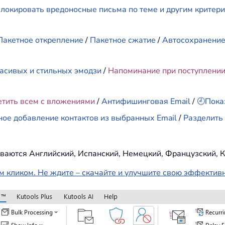
локировать вредоносные письма по теме и другим критер
Пакетное открепление
/
Пакетное сжатие
/
Автосохранени
асивых и стильных эмодзи
/
Напоминание при поступлени
етить всем с вложениями
/
Антифишинговая Email
/
🕘Пока
ное добавление контактов из выбранных Email
/
Разделить 
ваются Английский, Испанский, Немецкий, Французский, К
м кликом. Не ждите – скачайте и улучшите свою эффектив