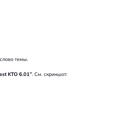
слово темы.
est KTO 6.01”
. См. скриншот: