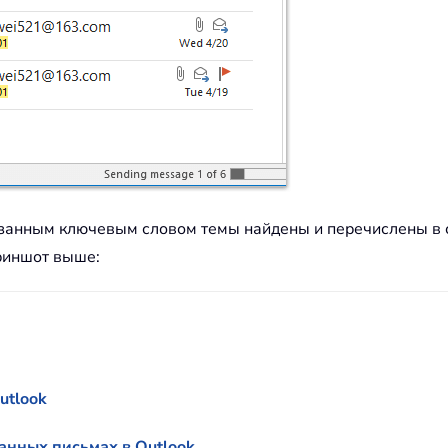
казанным ключевым словом темы найдены и перечислены в 
риншот выше:
utlook
анных письмах в Outlook