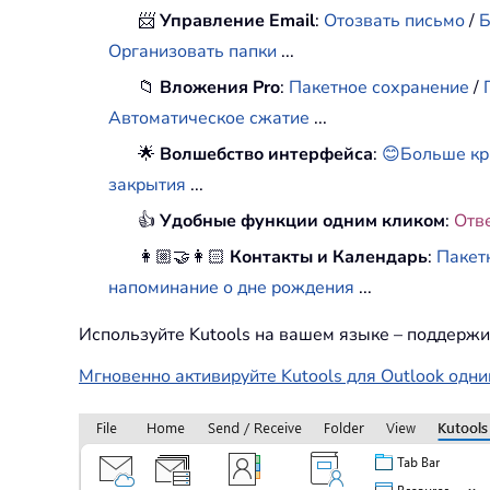
📨
Управление Email
:
Отозвать письмо
/
Б
Организовать папки
...
📁
Вложения Pro
:
Пакетное сохранение
/
Автоматическое сжатие
...
🌟
Волшебство интерфейса
:
😊Больше кр
закрытия
...
👍
Удобные функции одним кликом
:
Отв
👩🏼‍🤝‍👩🏻
Контакты и Календарь
:
Пакет
напоминание о дне рождения
...
Используйте Kutools на вашем языке – поддержи
Мгновенно активируйте Kutools для Outlook одни