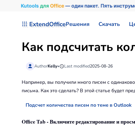
Kutools
для
Office
— один пакет. Пять инстру
Перейти к содержимому
ExtendOffice
Решения
Скачать
Ц
Как подсчитать кол
Author
Kelly
•
Last modified
2025-08-26
Например, вы получили много писем с одинаково
письма. Как это сделать? В этой статье будет пр
Подсчет количества писем по теме в Outlook
Office Tab - Включите редактирование и просм