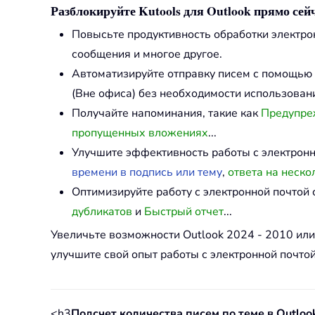
Разблокируйте Kutools для Outlook прямо сейч
Повысьте продуктивность обработки электр
сообщения и многое другое.
Автоматизируйте отправку писем с помощью
(Вне офиса) без необходимости использовани
Получайте напоминания, такие как
Предупреж
пропущенных вложениях
...
Улучшите эффективность работы с электрон
времени в подпись или тему
,
ответа на неско
Оптимизируйте работу с электронной почто
дубликатов
и
Быстрый отчет
...
Увеличьте возможности Outlook 2024 - 2010 ил
улучшите свой опыт работы с электронной почтой
<h3
Подсчет количества писем по теме в Outloo