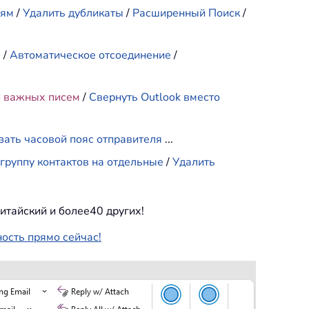
иям
/
Удалить дубликаты
/
Расширенный Поиск
/
е
/
Автоматическое отсоединение
/
и важных писем
/
Свернуть Outlook вместо
зать часовой пояс отправителя
...
группу контактов на отдельные
/
Удалить
итайский и более40 других!
ность прямо сейчас!