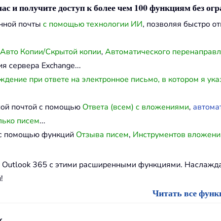
ас и получите доступ к более чем 100 функциям без ог
онной почты
с помощью технологии ИИ
, позволяя быстро о
Авто Копии/Скрытой копии
,
Автоматического перенаправ
я сервера Exchange...
дение при ответе на электронное письмо, в котором я ука
ной почтой с помощью
Ответа (всем) с вложениями
,
автома
лько писем
...
й с помощью функций
Отзыва писем
,
Инструментов вложени
и Outlook 365 с этими расширенными функциями. Наслаж
!
Читать все функц
k