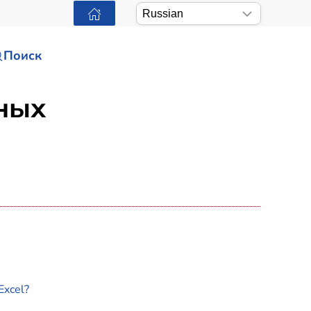
Поиск
нных
Excel?