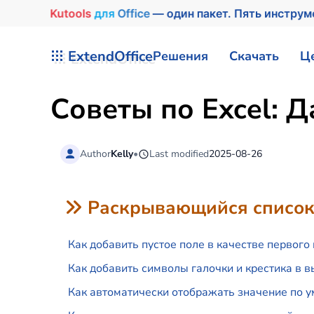
Kutools
для
Office
— один пакет. Пять инструм
Перейти к содержимому
ExtendOffice
Решения
Скачать
Ц
Советы по Excel: 
Author
Kelly
•
Last modified
2025-08-26
Раскрывающийся списо
Как добавить пустое поле в качестве первого
Как добавить символы галочки и крестика в в
Как автоматически отображать значение по у