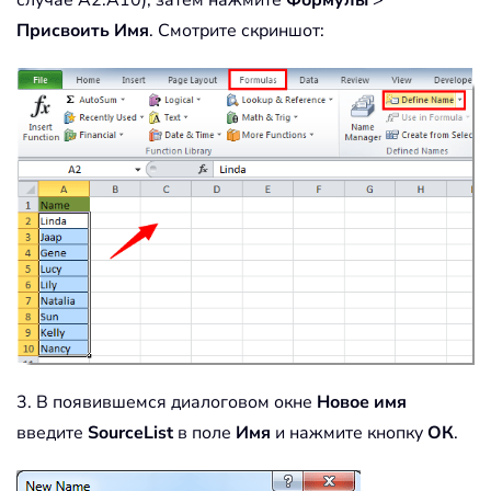
случае A2:A10), затем нажмите
Формулы
>
Присвоить Имя
. Смотрите скриншот:
3. В появившемся диалоговом окне
Новое имя
введите
SourceList
в поле
Имя
и нажмите кнопку
ОК
.