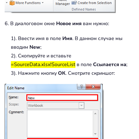
6. В диалоговом окне
Новое имя
вам нужно:
1). Ввести имя в поле
Имя
. В данном случае мы
вводим
New
;
2). Скопируйте и вставьте
=SourceData.xlsx!SourceList
в поле
Ссылается на
;
3). Нажмите кнопку
ОК
. Смотрите скриншот: