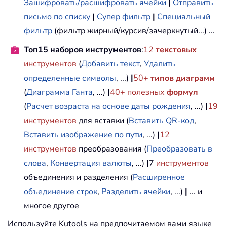
Зашифровать/расшифровать ячейки
|
Отправить
письмо по списку
|
Супер фильтр
|
Специальный
фильтр
(фильтр жирный/курсив/зачеркнутый...) ...
Топ15 наборов инструментов
:
12
текстовых
инструментов
(
Добавить текст
,
Удалить
определенные символы
, ...)
|
50+
типов диаграмм
(
Диаграмма Ганта
, ...)
|
40+ полезных
формул
(
Расчет возраста на основе даты рождения
, ...)
|
19
инструментов
для вставки (
Вставить QR-код
,
Вставить изображение по пути
, ...)
|
12
инструментов
преобразования (
Преобразовать в
слова
,
Конвертация валюты
, ...)
|
7
инструментов
объединения и разделения (
Расширенное
объединение строк
,
Разделить ячейки
, ...)
|
... и
многое другое
Используйте Kutools на предпочитаемом вами языке