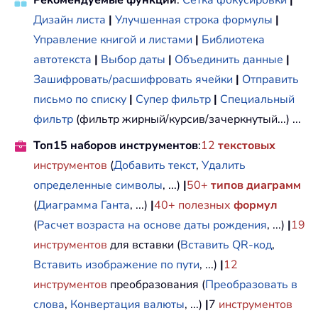
Рекомендуемые функции
:
Сетка фокусировки
|
Дизайн листа
|
Улучшенная строка формулы
|
Управление книгой и листами
|
Библиотека
автотекста
|
Выбор даты
|
Объединить данные
|
Зашифровать/расшифровать ячейки
|
Отправить
письмо по списку
|
Супер фильтр
|
Специальный
фильтр
(фильтр жирный/курсив/зачеркнутый...) ...
Топ15 наборов инструментов
:
12
текстовых
инструментов
(
Добавить текст
,
Удалить
определенные символы
, ...)
|
50+
типов диаграмм
(
Диаграмма Ганта
, ...)
|
40+ полезных
формул
(
Расчет возраста на основе даты рождения
, ...)
|
19
инструментов
для вставки (
Вставить QR-код
,
Вставить изображение по пути
, ...)
|
12
инструментов
преобразования (
Преобразовать в
слова
,
Конвертация валюты
, ...)
|
7
инструментов