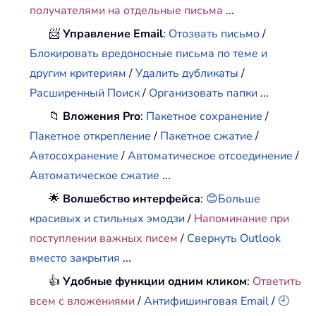
получателями на отдельные письма
...
📨
Управление Email
:
Отозвать письмо
/
Блокировать вредоносные письма по теме и
другим критериям
/
Удалить дубликаты
/
Расширенный Поиск
/
Организовать папки
...
📁
Вложения Pro
:
Пакетное сохранение
/
Пакетное открепление
/
Пакетное сжатие
/
Автосохранение
/
Автоматическое отсоединение
/
Автоматическое сжатие
...
🌟
Волшебство интерфейса
:
😊Больше
красивых и стильных эмодзи
/
Напоминание при
поступлении важных писем
/
Свернуть Outlook
вместо закрытия
...
👍
Удобные функции одним кликом
:
Ответить
всем с вложениями
/
Антифишинговая Email
/
🕘