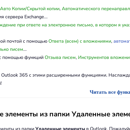
Авто Копии/Скрытой копии
,
Автоматического перенаправ
я сервера Exchange...
дение при ответе на электронное письмо, в котором я ука
ной почтой с помощью
Ответа (всем) с вложениями
,
автома
лько писем
...
й с помощью функций
Отзыва писем
,
Инструментов вложени
и Outlook 365 с этими расширенными функциями. Наслаж
!
Читать все функц
е элементы из папки Удаленные элем
ементы из папки
Удаленные элементы
в Outlook. Пожалуй