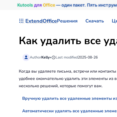
Kutools
для
Office
— один пакет. Пять инстру
Перейти к содержимому
ExtendOffice
Решения
Скачать
Ц
Как удалить все у
Author
Kelly
•
Last modified
2025-08-26
Когда вы удаляете письма, встречи или контакт
удобнее окончательно удалить эти элементы из в
несколько решений, которые помогут вам.
Вручную удалить все удаленные элементы и
Автоматически удалять все удаленные элем