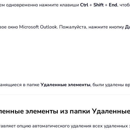
атем одновременно нажмите клавиши
Ctrl
+
Shift
+
End
, что
е окно Microsoft Outlook. Пожалуйста, нажмите кнопку
Д
ранящиеся в папке
Удаленные элементы
, были удалены в
аленные элементы из папки Удаленны
ставляет опцию автоматического удаления всех удаленных