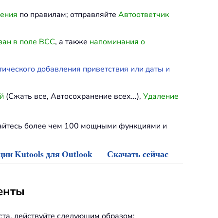
ления
по правилам; отправляйте
Автоответчик
зан в поле BCC
, а также
напоминания о
тического добавления приветствия или даты и
й
(Сжать все, Автосохранение всех...),
Удаление
дайтесь более чем 100 мощными функциями и
ии Kutools для Outlook
Скачать сейчас
енты
ста, действуйте следующим образом: