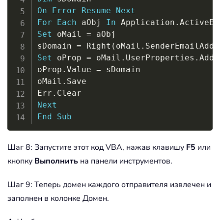
On
Error
Resume
Next
For
Each
 aObj 
In
 Application
.
ActiveEx
Set
 oMail 
=
 aObj

sDomain 
=
 Right
(
oMail
.
SenderEmailAddr
Set
 oProp 
=
 oMail
.
UserProperties
.
Add
(
oProp
.
Value 
=
 sDomain

oMail
.
Save

Err
.
Next
End
Sub
Шаг 8: Запустите этот код VBA, нажав клавишу
F5
или
кнопку
Выполнить
на панели инструментов.
Шаг 9: Теперь домен каждого отправителя извлечен и
заполнен в колонке Домен.