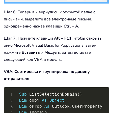
Шаг 6: Теперь вы вернулись к открытой папке с
письмами, выделите все электронные письма,
одновременно нажав клавиши
Ctrl
+
A
.
Шаг 7: Нажмите клавиши
Alt
+
F11
, чтобы открыть
окно Microsoft Visual Basic for Applications; затем
нажмите
Вставить
>
Модуль
, затем вставьте
следующий код VBA в модуль.
VBA: Сортировка и группировка по домену
отправителя
Copy
Sub
 ListSelectionDomain
(
)
Dim
 aObj 
As
Object
Dim
 oProp 
As
 Outlook
.
Dim