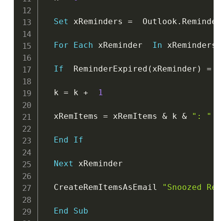
Set
 xReminders 
=
  Outlook
.
Reminder
For
Each
 xReminder  
In
 xReminders

If
  ReminderExpired
(
xReminder
)
=
  k 
=
 k 
+
1
  xRemItems 
=
 xRemItems 
&
 k 
&
": "
End
If
Next
 xReminder

  CreateRemItemsAsEmail 
"Snoozed Re
End
Sub