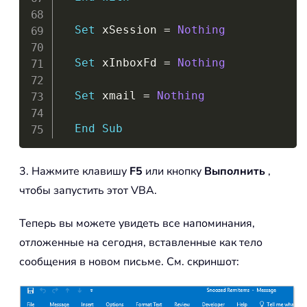
Set
 xSession 
=
Nothing
Set
 xInboxFd 
=
Nothing
Set
 xmail 
=
Nothing
End
Sub
3. Нажмите клавишу
F5
или кнопку
Выполнить
,
чтобы запустить этот VBA.
Теперь вы можете увидеть все напоминания,
отложенные на сегодня, вставленные как тело
сообщения в новом письме. См. скриншот: