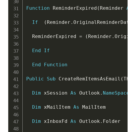
Function
 ReminderExpired
(
Reminder 
A
If
(
Reminder
.
OriginalReminderDat
  ReminderExpired 
=
(
Reminder
.
Origi
End
If
End
Function
Public
Sub
 CreateRemItemsAsEmail
(
Th
Dim
 xSession 
As
 Outlook
.
NameSpace
Dim
 xMailItem 
As
 MailItem

Dim
 xInboxFd 
As
 Outlook
.
Folder
