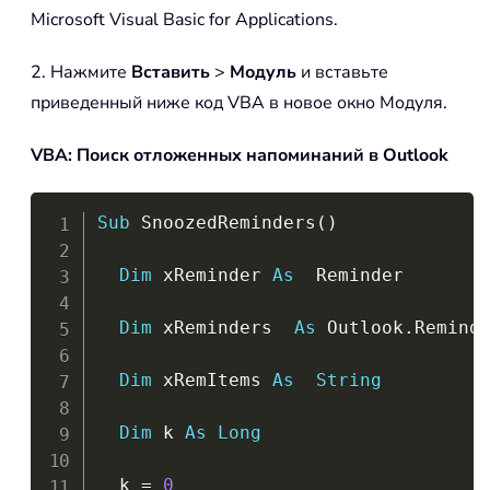
Microsoft Visual Basic for Applications.
2. Нажмите
Вставить
>
Модуль
и вставьте
приведенный ниже код VBA в новое окно Модуля.
VBA: Поиск отложенных напоминаний в Outlook
Copy
Sub
 SnoozedReminders
(
)
Dim
 xReminder 
As
  Reminder

Dim
 xReminders  
As
 Outlook
.
Reminde
Dim
 xRemItems 
As
String
Dim
 k 
As
Long
  k 
=
0