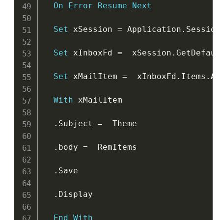
On
Error
Resume
Next
Set
 xSession 
=
 Application
.
Session
Set
 xInboxFd 
=
  xSession
.
GetDefau
Set
 xMailItem 
=
  xInboxFd
.
Items
.
A
With
 xMailItem

.
Subject 
=
  Theme

.
body 
=
  RemItems

.
Save

.
Display

End
With