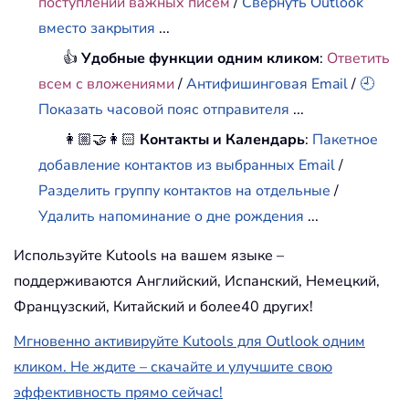
поступлении важных писем
/
Свернуть Outlook
вместо закрытия
...
👍
Удобные функции одним кликом
:
Ответить
всем с вложениями
/
Антифишинговая Email
/
🕘
Показать часовой пояс отправителя
...
👩🏼‍🤝‍👩🏻
Контакты и Календарь
:
Пакетное
добавление контактов из выбранных Email
/
Разделить группу контактов на отдельные
/
Удалить напоминание о дне рождения
...
Используйте Kutools на вашем языке –
поддерживаются Английский, Испанский, Немецкий,
Французский, Китайский и более40 других!
Мгновенно активируйте Kutools для Outlook одним
кликом. Не ждите – скачайте и улучшите свою
эффективность прямо сейчас!