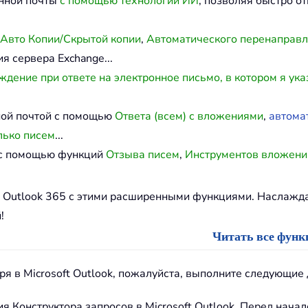
онной почты
с помощью технологии ИИ
, позволяя быстро о
Авто Копии/Скрытой копии
,
Автоматического перенаправ
я сервера Exchange...
дение при ответе на электронное письмо, в котором я ука
ной почтой с помощью
Ответа (всем) с вложениями
,
автома
лько писем
...
й с помощью функций
Отзыва писем
,
Инструментов вложени
и Outlook 365 с этими расширенными функциями. Наслаж
!
Читать все функц
ря в Microsoft Outlook, пожалуйста, выполните следующие 
 Конструктора запросов в Microsoft Outlook. Перед начал