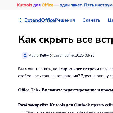
Kutools
для
Office
— один пакет. Пять инстру
Перейти к содержимому
ExtendOffice
Решения
Скачать
Ц
Как скрыть все вст
Author
Kelly
•
Last modified
2025-08-26
Вы можете знать, как
скрыть все встречи
из указ
отображать только назначения? Здесь я опишу сп
Office Tab - Включите редактирование и просм
Разблокируйте Kutools для Outlook прямо сейч