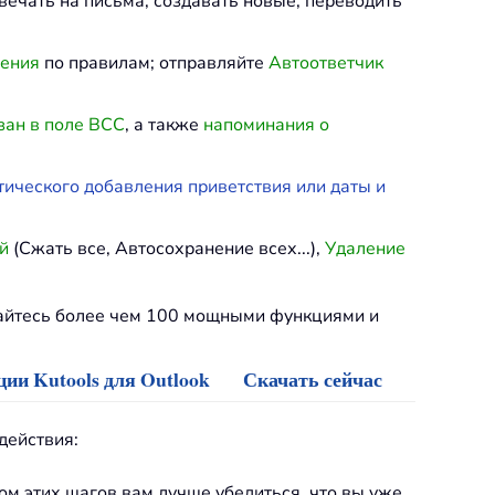
твечать на письма, создавать новые, переводить
ления
по правилам; отправляйте
Автоответчик
зан в поле BCC
, а также
напоминания о
тического добавления приветствия или даты и
й
(Сжать все, Автосохранение всех...),
Удаление
дайтесь более чем 100 мощными функциями и
ии Kutools для Outlook
Скачать сейчас
действия:
ом этих шагов вам лучше убедиться, что вы уже