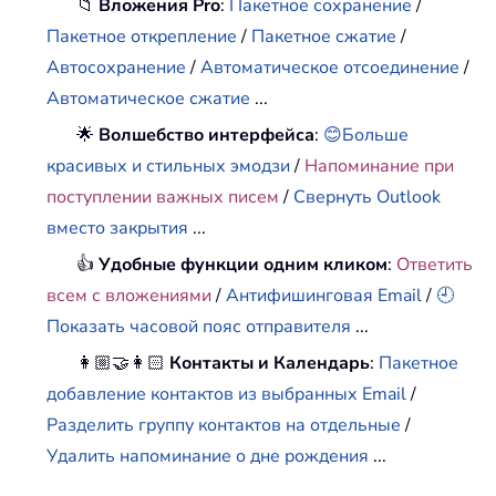
📁
Вложения Pro
:
Пакетное сохранение
/
Пакетное открепление
/
Пакетное сжатие
/
Автосохранение
/
Автоматическое отсоединение
/
Автоматическое сжатие
...
🌟
Волшебство интерфейса
:
😊Больше
красивых и стильных эмодзи
/
Напоминание при
поступлении важных писем
/
Свернуть Outlook
вместо закрытия
...
👍
Удобные функции одним кликом
:
Ответить
всем с вложениями
/
Антифишинговая Email
/
🕘
Показать часовой пояс отправителя
...
👩🏼‍🤝‍👩🏻
Контакты и Календарь
:
Пакетное
добавление контактов из выбранных Email
/
Разделить группу контактов на отдельные
/
Удалить напоминание о дне рождения
...