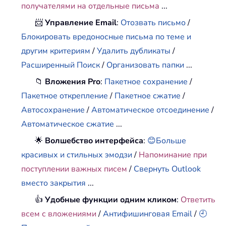
получателями на отдельные письма
...
📨
Управление Email
:
Отозвать письмо
/
Блокировать вредоносные письма по теме и
другим критериям
/
Удалить дубликаты
/
Расширенный Поиск
/
Организовать папки
...
📁
Вложения Pro
:
Пакетное сохранение
/
Пакетное открепление
/
Пакетное сжатие
/
Автосохранение
/
Автоматическое отсоединение
/
Автоматическое сжатие
...
🌟
Волшебство интерфейса
:
😊Больше
красивых и стильных эмодзи
/
Напоминание при
поступлении важных писем
/
Свернуть Outlook
вместо закрытия
...
👍
Удобные функции одним кликом
:
Ответить
всем с вложениями
/
Антифишинговая Email
/
🕘