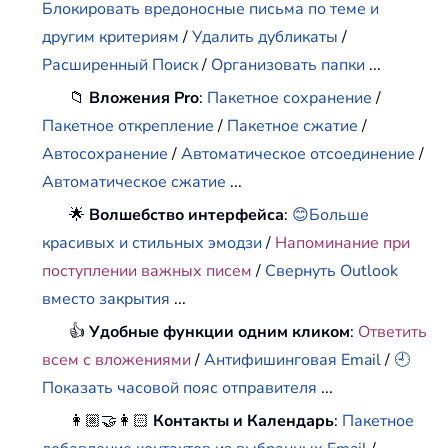
Блокировать вредоносные письма по теме и
другим критериям
/
Удалить дубликаты
/
Расширенный Поиск
/
Организовать папки
...
📁
Вложения Pro
:
Пакетное сохранение
/
Пакетное открепление
/
Пакетное сжатие
/
Автосохранение
/
Автоматическое отсоединение
/
Автоматическое сжатие
...
🌟
Волшебство интерфейса
:
😊Больше
красивых и стильных эмодзи
/
Напоминание при
поступлении важных писем
/
Свернуть Outlook
вместо закрытия
...
👍
Удобные функции одним кликом
:
Ответить
всем с вложениями
/
Антифишинговая Email
/
🕘
Показать часовой пояс отправителя
...
👩🏼‍🤝‍👩🏻
Контакты и Календарь
:
Пакетное