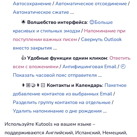
Автосохранение
/
Автоматическое отсоединение
/
Автоматическое сжатие
...
🌟
Волшебство интерфейса
:
😊Больше
красивых и стильных эмодзи
/
Напоминание при
поступлении важных писем
/
Свернуть Outlook
вместо закрытия
...
👍
Удобные функции одним кликом
:
Ответить
всем с вложениями
/
Антифишинговая Email
/
🕘
Показать часовой пояс отправителя
...
👩🏼‍🤝‍👩🏻
Контакты и Календарь
:
Пакетное
добавление контактов из выбранных Email
/
Разделить группу контактов на отдельные
/
Удалить напоминание о дне рождения
...
Используйте Kutools на вашем языке –
поддерживаются Английский, Испанский, Немецкий,