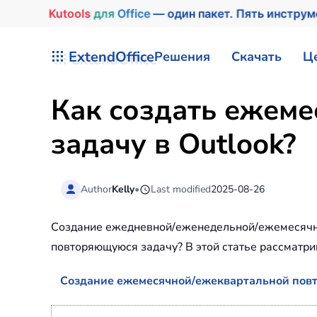
Kutools
для
Office
— один пакет. Пять инстру
Перейти к содержимому
ExtendOffice
Решения
Скачать
Ц
Как создать ежем
задачу в Outlook?
Author
Kelly
•
Last modified
2025-08-26
Создание ежедневной/еженедельной/ежемесячной
повторяющуюся задачу? В этой статье рассматр
Создание ежемесячной/ежеквартальной повт