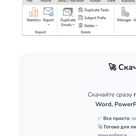
🚀 Ска
Скачайте сразу
Word, PowerP
✅
Все просто
: 
🚀
Готово для л
понадобятся.