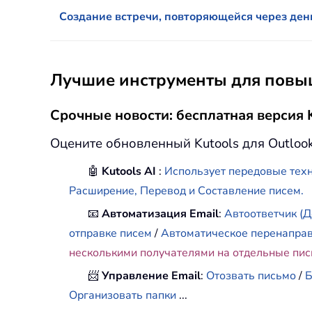
Создание встречи, повторяющейся через ден
Лучшие инструменты для повыш
Срочные новости: бесплатная версия K
Оцените обновленный Kutools для Outloo
🤖
Kutools AI
:
Использует передовые техн
Расширение, Перевод и Составление писем.
📧
Автоматизация Email
:
Автоответчик (Д
отправке писем
/
Автоматическое перенапра
несколькими получателями на отдельные пи
📨
Управление Email
:
Отозвать письмо
/
Б
Организовать папки
...