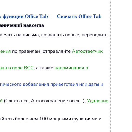
 функции Office Tab
Скачать Office Tab
раничений навсегда
твечать на письма, создавать новые, переводить
ления
по правилам; отправляйте
Автоответчик
зан в поле BCC
, а также
напоминания о
тического добавления приветствия или даты и
ий
(Сжать все, Автосохранение всех...),
Удаление
дайтесь более чем 100 мощными функциями и