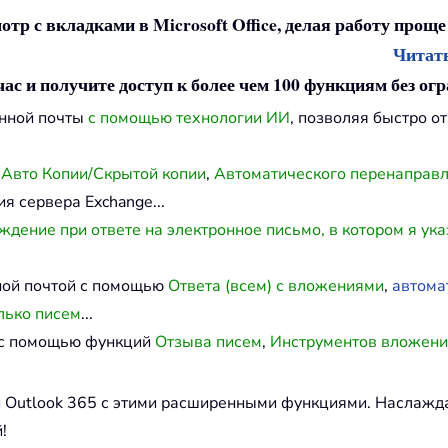
отр с вкладками в Microsoft Office, делая работу проще
Читать
час и получите доступ к более чем 100 функциям без ог
онной почты
с помощью технологии ИИ
, позволяя быстро о
ю
Авто Копии/Скрытой копии
,
Автоматического перенаправ
я сервера Exchange...
дение при ответе на электронное письмо, в котором я ука
ной почтой с помощью
Ответа (всем) с вложениями
,
автома
лько писем
...
й с помощью функций
Отзыва писем
,
Инструментов вложен
и Outlook 365 с этими расширенными функциями. Наслаж
!