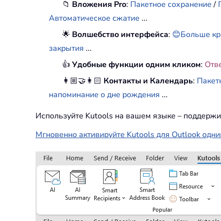
📁
Вложения Pro
:
Пакетное сохранение
/
Автоматическое сжатие
...
🌟
Волшебство интерфейса
:
😊Больше кр
закрытия
...
👍
Удобные функции одним кликом
:
Отв
👩🏼‍🤝‍👩🏻
Контакты и Календарь
:
Пакет
напоминание о дне рождения
...
Используйте Kutools на вашем языке – поддержи
Мгновенно активируйте Kutools для Outlook одни