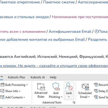
Пакетное открепление
/
Пакетное сжатие
/
Автосохранени
асивых и стильных эмодзи
/
Напоминание при поступлени
етить всем с вложениями
/
Антифишинговая Email
/
🕘Пока
ное добавление контактов из выбранных Email
/
Разделить 
ваются Английский, Испанский, Немецкий, Французский, К
м кликом. Не ждите – скачайте и улучшите свою эффектив