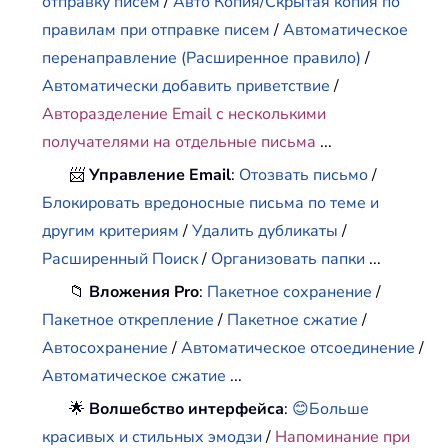
отправку писем
/
Авто Копия/Скрытая копия по
правилам при отправке писем
/
Автоматическое
перенаправление (Расширенное правило)
/
Автоматически добавить приветствие
/
Авторазделение Email с несколькими
получателями на отдельные письма
...
📨
Управление Email
:
Отозвать письмо
/
Блокировать вредоносные письма по теме и
другим критериям
/
Удалить дубликаты
/
Расширенный Поиск
/
Организовать папки
...
📁
Вложения Pro
:
Пакетное сохранение
/
Пакетное открепление
/
Пакетное сжатие
/
Автосохранение
/
Автоматическое отсоединение
/
Автоматическое сжатие
...
🌟
Волшебство интерфейса
:
😊Больше
красивых и стильных эмодзи
/
Напоминание при