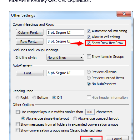
нажмите кнопку
ОК
. См. скриншот: