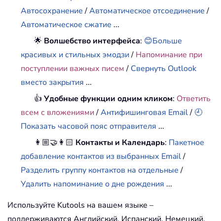
Автосохранение
/
Автоматическое отсоединение
/
Автоматическое сжатие
...
🌟
Волшебство интерфейса
:
😊Больше
красивых и стильных эмодзи
/
Напоминание при
поступлении важных писем
/
Свернуть Outlook
вместо закрытия
...
👍
Удобные функции одним кликом
:
Ответить
всем с вложениями
/
Антифишинговая Email
/
🕘
Показать часовой пояс отправителя
...
👩🏼‍🤝‍👩🏻
Контакты и Календарь
:
Пакетное
добавление контактов из выбранных Email
/
Разделить группу контактов на отдельные
/
Удалить напоминание о дне рождения
...
Используйте Kutools на вашем языке –
поддерживаются Английский, Испанский, Немецкий,