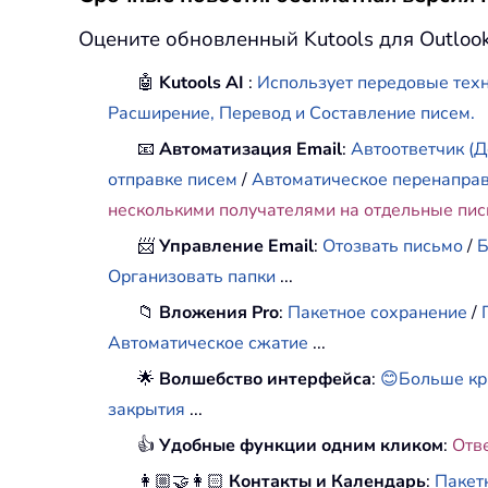
Оцените обновленный Kutools для Outloo
🤖
Kutools AI
:
Использует передовые техн
Расширение, Перевод и Составление писем.
📧
Автоматизация Email
:
Автоответчик (Д
отправке писем
/
Автоматическое перенапра
несколькими получателями на отдельные пи
📨
Управление Email
:
Отозвать письмо
/
Б
Организовать папки
...
📁
Вложения Pro
:
Пакетное сохранение
/
Автоматическое сжатие
...
🌟
Волшебство интерфейса
:
😊Больше кр
закрытия
...
👍
Удобные функции одним кликом
:
Отв
👩🏼‍🤝‍👩🏻
Контакты и Календарь
:
Пакет