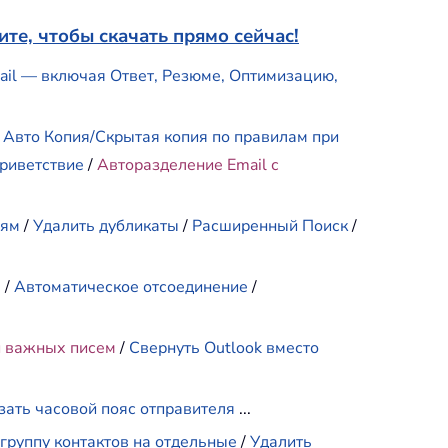
те, чтобы скачать прямо сейчас!
mail — включая Ответ, Резюме, Оптимизацию,
/
Авто Копия/Скрытая копия по правилам при
риветствие
/
Авторазделение Email с
иям
/
Удалить дубликаты
/
Расширенный Поиск
/
е
/
Автоматическое отсоединение
/
и важных писем
/
Свернуть Outlook вместо
зать часовой пояс отправителя
...
группу контактов на отдельные
/
Удалить