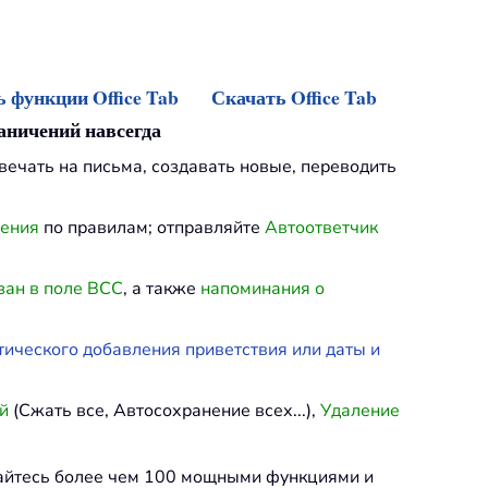
 функции Office Tab
Скачать Office Tab
раничений навсегда
твечать на письма, создавать новые, переводить
ления
по правилам; отправляйте
Автоответчик
зан в поле BCC
, а также
напоминания о
тического добавления приветствия или даты и
й
(Сжать все, Автосохранение всех...),
Удаление
дайтесь более чем 100 мощными функциями и