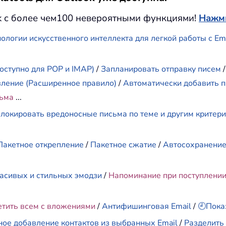
k с более чем100 невероятными функциями!
Нажми
ологии искусственного интеллекта для легкой работы с E
оступно для POP и IMAP)
/
Запланировать отправку писем
вление (Расширенное правило)
/
Автоматически добавить п
сьма
...
локировать вредоносные письма по теме и другим критер
Пакетное открепление
/
Пакетное сжатие
/
Автосохранени
асивых и стильных эмодзи
/
Напоминание при поступлени
етить всем с вложениями
/
Антифишинговая Email
/
🕘Пока
ное добавление контактов из выбранных Email
/
Разделить 