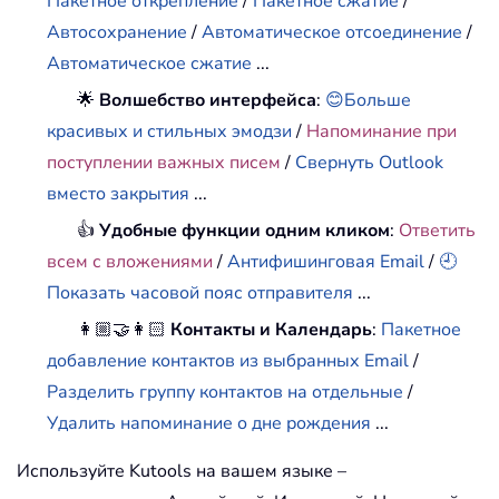
Пакетное открепление
/
Пакетное сжатие
/
Автосохранение
/
Автоматическое отсоединение
/
Автоматическое сжатие
...
🌟
Волшебство интерфейса
:
😊Больше
красивых и стильных эмодзи
/
Напоминание при
поступлении важных писем
/
Свернуть Outlook
вместо закрытия
...
👍
Удобные функции одним кликом
:
Ответить
всем с вложениями
/
Антифишинговая Email
/
🕘
Показать часовой пояс отправителя
...
👩🏼‍🤝‍👩🏻
Контакты и Календарь
:
Пакетное
добавление контактов из выбранных Email
/
Разделить группу контактов на отдельные
/
Удалить напоминание о дне рождения
...
Используйте Kutools на вашем языке –