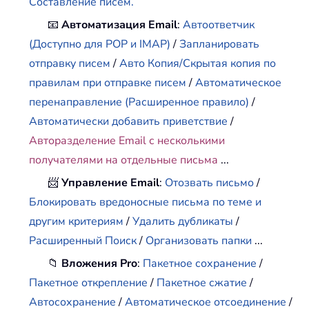
Составление писем.
📧
Автоматизация Email
:
Автоответчик
(Доступно для POP и IMAP)
/
Запланировать
отправку писем
/
Авто Копия/Скрытая копия по
правилам при отправке писем
/
Автоматическое
перенаправление (Расширенное правило)
/
Автоматически добавить приветствие
/
Авторазделение Email с несколькими
получателями на отдельные письма
...
📨
Управление Email
:
Отозвать письмо
/
Блокировать вредоносные письма по теме и
другим критериям
/
Удалить дубликаты
/
Расширенный Поиск
/
Организовать папки
...
📁
Вложения Pro
:
Пакетное сохранение
/
Пакетное открепление
/
Пакетное сжатие
/
Автосохранение
/
Автоматическое отсоединение
/