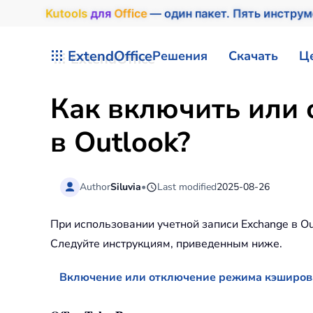
Kutools
для
Office
— один пакет. Пять инстру
Перейти к содержимому
ExtendOffice
Решения
Скачать
Ц
Как включить или
в Outlook?
Author
Siluvia
•
Last modified
2025-08-26
При использовании учетной записи Exchange в O
Следуйте инструкциям, приведенным ниже.
Включение или отключение режима кэширова