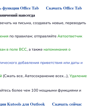
 функции Office Tab
Скачать Office Tab
раничений навсегда
твечать на письма, создавать новые, переводить
ления
по правилам; отправляйте
Автоответчик
зан в поле BCC
, а также
напоминания о
тического добавления приветствия или даты и
й
(Сжать все, Автосохранение всех...),
Удаление
дайтесь более чем 100 мощными функциями и
ии Kutools для Outlook
Скачать сейчас