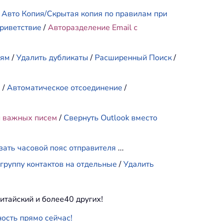
/
Авто Копия/Скрытая копия по правилам при
риветствие
/
Авторазделение Email с
иям
/
Удалить дубликаты
/
Расширенный Поиск
/
е
/
Автоматическое отсоединение
/
и важных писем
/
Свернуть Outlook вместо
зать часовой пояс отправителя
...
группу контактов на отдельные
/
Удалить
итайский и более40 других!
ность прямо сейчас!