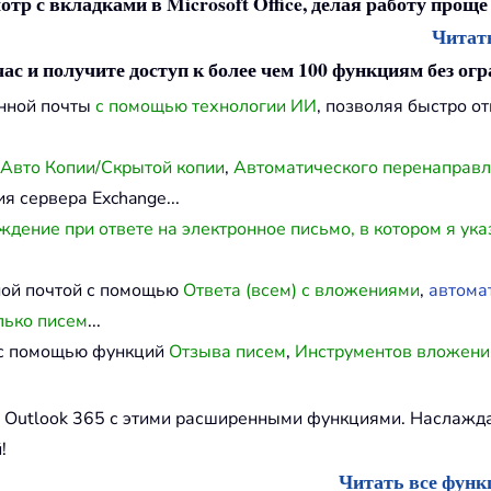
отр с вкладками в Microsoft Office, делая работу проще
Читать
ас и получите доступ к более чем 100 функциям без ог
онной почты
с помощью технологии ИИ
, позволяя быстро о
Авто Копии/Скрытой копии
,
Автоматического перенаправ
я сервера Exchange...
дение при ответе на электронное письмо, в котором я ука
ной почтой с помощью
Ответа (всем) с вложениями
,
автома
лько писем
...
й с помощью функций
Отзыва писем
,
Инструментов вложени
и Outlook 365 с этими расширенными функциями. Наслаж
!
Читать все функц