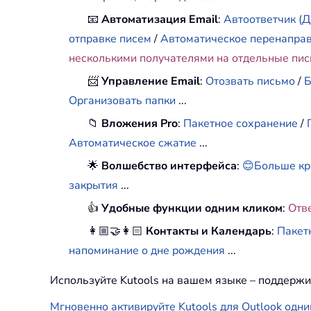
📧
Автоматизация Email
:
Автоответчик (Д
отправке писем
/
Автоматическое перенапра
несколькими получателями на отдельные пи
📨
Управление Email
:
Отозвать письмо
/
Б
Организовать папки
...
📁
Вложения Pro
:
Пакетное сохранение
/
Автоматическое сжатие
...
🌟
Волшебство интерфейса
:
😊Больше кр
закрытия
...
👍
Удобные функции одним кликом
:
Отв
👩🏼‍🤝‍👩🏻
Контакты и Календарь
:
Пакет
напоминание о дне рождения
...
Используйте Kutools на вашем языке – поддержи
Мгновенно активируйте Kutools для Outlook одни