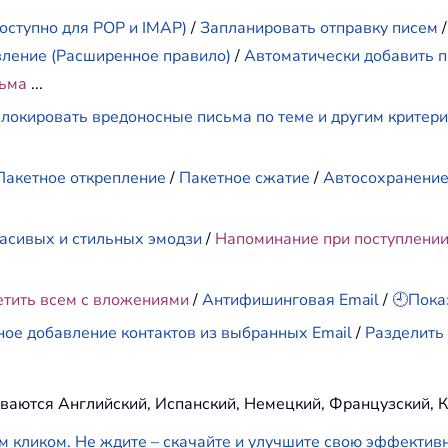
оступно для POP и IMAP)
/
Запланировать отправку писем
вление (Расширенное правило)
/
Автоматически добавить п
сьма
...
локировать вредоносные письма по теме и другим критер
Пакетное открепление
/
Пакетное сжатие
/
Автосохранени
асивых и стильных эмодзи
/
Напоминание при поступлени
етить всем с вложениями
/
Антифишинговая Email
/
🕘Пока
ное добавление контактов из выбранных Email
/
Разделить 
ваются Английский, Испанский, Немецкий, Французский, К
м кликом. Не ждите – скачайте и улучшите свою эффектив