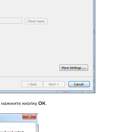
, нажмите кнопку
ОК
.