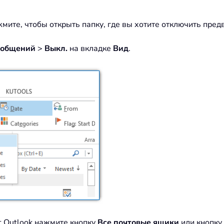
мите, чтобы открыть папку, где вы хотите отключить пре
ообщений
>
Выкл.
на вкладке
Вид
.
t Outlook нажмите кнопку
Все почтовые ящики
или кнопку