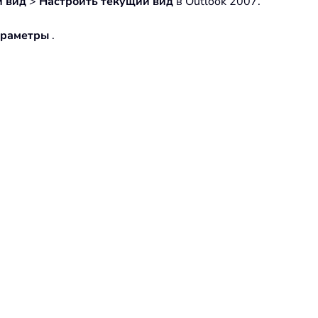
 вид
>
Настроить текущий вид
в Outlook 2007.
араметры
.