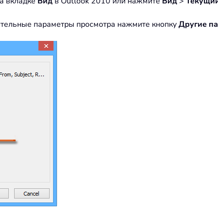
а вкладке
Вид
в Outlook 2010 или нажмите
Вид
>
Текущий
ительные параметры просмотра нажмите кнопку
Другие п