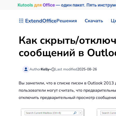
Kutools
для
Office
— один пакет. Пять инстру
Перейти к содержимому
ExtendOffice
Решения
Скачать
Ц
Как скрыть/отклю
сообщений в Outlo
Author
Kelly
•
Last modified
2025-08-26
Вы заметили, что в списке писем в Outlook 2013
пользователи могут считать, что предварительны
отключить предварительный просмотр сообщений и