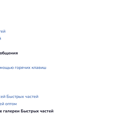
тей
й
сообщения
помощью горячих клавиш
сей Быстрых частей
ей оптом
е галереи Быстрых частей