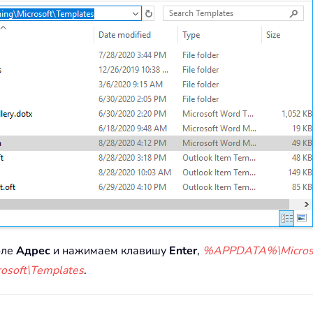
оле
Адрес
и нажимаем клавишу
Enter
,
%APPDATA%\Microso
osoft\Templates
.