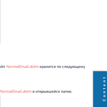
айл
NormalEmail.dotm
хранится по следующему
NormalEmail.dotm
в открывшейся папке.