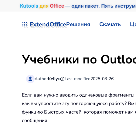
Kutools
для
Office
— один пакет. Пять инстру
Перейти к содержимому
ExtendOffice
Решения
Скачать
Ц
Учебники по Outlo
Author
Kelly
•
Last modified
2025-08-26
Если вам нужно вводить одинаковые фрагменты т
как вы упростите эту повторяющуюся работу? Вме
функцию Быстрых частей, которая поможет нам л
сообщения.