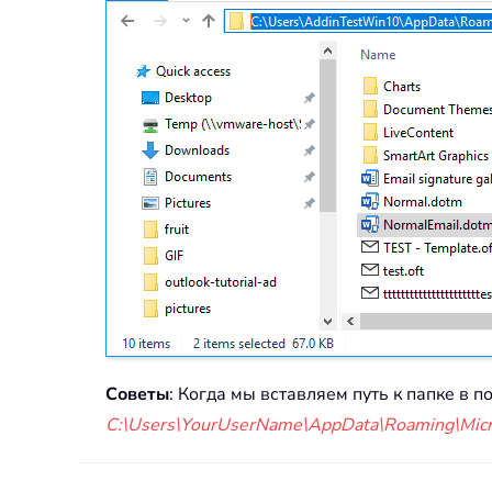
Советы
: Когда мы вставляем путь к папке в п
C:\Users\YourUserName\AppData\Roaming\Micr