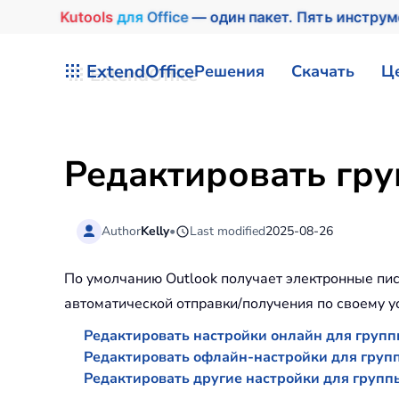
Kutools
для
Office
— один пакет. Пять инстру
Перейти к содержимому
ExtendOffice
Решения
Скачать
Ц
Редактировать гру
Author
Kelly
•
Last modified
2025-08-26
По умолчанию Outlook получает электронные пи
автоматической отправки/получения по своему ус
Редактировать настройки онлайн для групп
Редактировать офлайн-настройки для груп
Редактировать другие настройки для групп