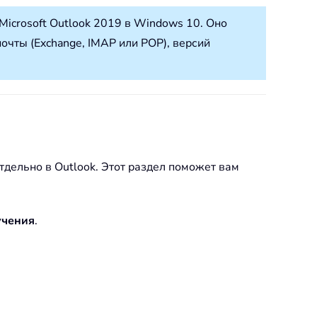
Microsoft Outlook 2019 в Windows 10. Оно
очты (Exchange, IMAP или POP), версий
тдельно в Outlook. Этот раздел поможет вам
учения
.