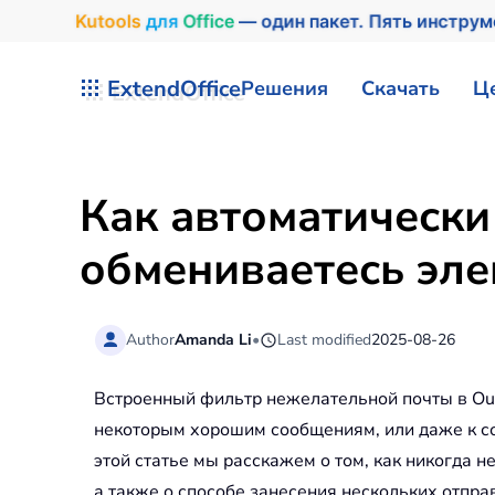
Kutools
для
Office
— один пакет. Пять инстру
Перейти к содержимому
ExtendOffice
Решения
Скачать
Ц
Как автоматически
обмениваетесь эле
Author
Amanda Li
•
Last modified
2025-08-26
Встроенный фильтр нежелательной почты в Out
некоторым хорошим сообщениям, или даже к соо
этой статье мы расскажем о том, как никогда 
а также о способе занесения нескольких отправ