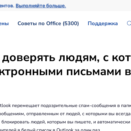
ментов.
Выполняйте больше.
ены
Советы по Office (5300)
Поддержка
 доверять людям, с ко
ктронными письмами в
look перемещает подозрительные спам-сообщения в папку
бщениям, отправленным от людей, с которыми вы всегда о
не блокировать людей, которым вы пишете, и автоматическ
ителей в белый список в Outlook за один раз.