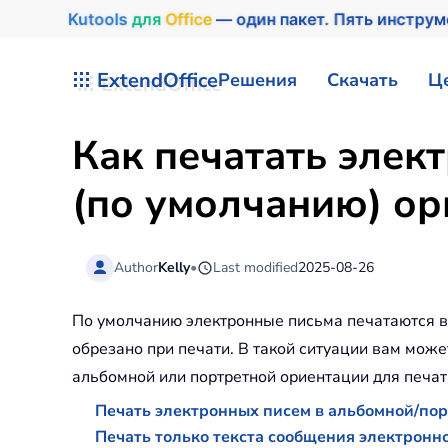
Kutools
для
Office
— один пакет. Пять инстру
Перейти к содержимому
ExtendOffice
Решения
Скачать
Ц
Как печатать элек
(по умолчанию) ор
Author
Kelly
•
Last modified
2025-08-26
По умолчанию электронные письма печатаются в 
обрезано при печати. В такой ситуации вам може
альбомной или портретной ориентации для печат
Печать электронных писем в альбомной/пор
Печать только текста сообщения электронн