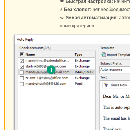
🌟
Быстрая настройка:
начните
⚡
Без хлопот:
нет необходимост
💡
Умная автоматизация:
автом
вами критериев.