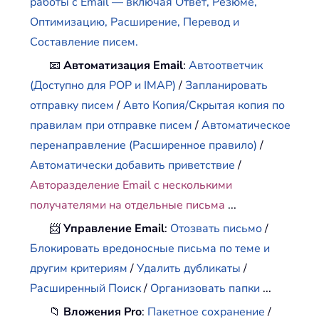
работы с Email — включая Ответ, Резюме,
Оптимизацию, Расширение, Перевод и
Составление писем.
📧
Автоматизация Email
:
Автоответчик
(Доступно для POP и IMAP)
/
Запланировать
отправку писем
/
Авто Копия/Скрытая копия по
правилам при отправке писем
/
Автоматическое
перенаправление (Расширенное правило)
/
Автоматически добавить приветствие
/
Авторазделение Email с несколькими
получателями на отдельные письма
...
📨
Управление Email
:
Отозвать письмо
/
Блокировать вредоносные письма по теме и
другим критериям
/
Удалить дубликаты
/
Расширенный Поиск
/
Организовать папки
...
📁
Вложения Pro
:
Пакетное сохранение
/