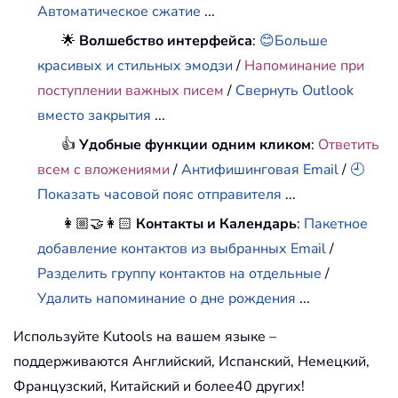
Автоматическое сжатие
...
🌟
Волшебство интерфейса
:
😊Больше
красивых и стильных эмодзи
/
Напоминание при
поступлении важных писем
/
Свернуть Outlook
вместо закрытия
...
👍
Удобные функции одним кликом
:
Ответить
всем с вложениями
/
Антифишинговая Email
/
🕘
Показать часовой пояс отправителя
...
👩🏼‍🤝‍👩🏻
Контакты и Календарь
:
Пакетное
добавление контактов из выбранных Email
/
Разделить группу контактов на отдельные
/
Удалить напоминание о дне рождения
...
Используйте Kutools на вашем языке –
поддерживаются Английский, Испанский, Немецкий,
Французский, Китайский и более40 других!