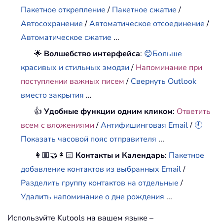
Пакетное открепление
/
Пакетное сжатие
/
Автосохранение
/
Автоматическое отсоединение
/
Автоматическое сжатие
...
🌟
Волшебство интерфейса
:
😊Больше
красивых и стильных эмодзи
/
Напоминание при
поступлении важных писем
/
Свернуть Outlook
вместо закрытия
...
👍
Удобные функции одним кликом
:
Ответить
всем с вложениями
/
Антифишинговая Email
/
🕘
Показать часовой пояс отправителя
...
👩🏼‍🤝‍👩🏻
Контакты и Календарь
:
Пакетное
добавление контактов из выбранных Email
/
Разделить группу контактов на отдельные
/
Удалить напоминание о дне рождения
...
Используйте Kutools на вашем языке –