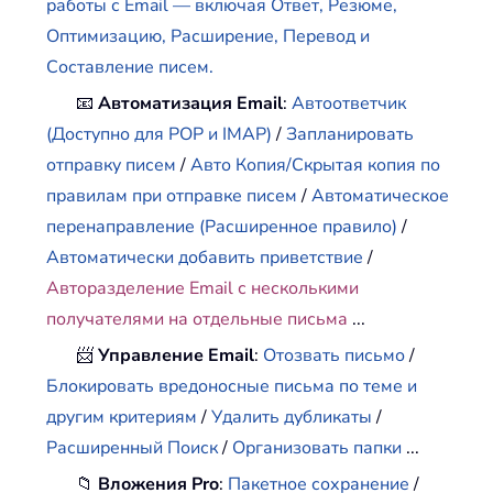
работы с Email — включая Ответ, Резюме,
Оптимизацию, Расширение, Перевод и
Составление писем.
📧
Автоматизация Email
:
Автоответчик
(Доступно для POP и IMAP)
/
Запланировать
отправку писем
/
Авто Копия/Скрытая копия по
правилам при отправке писем
/
Автоматическое
перенаправление (Расширенное правило)
/
Автоматически добавить приветствие
/
Авторазделение Email с несколькими
получателями на отдельные письма
...
📨
Управление Email
:
Отозвать письмо
/
Блокировать вредоносные письма по теме и
другим критериям
/
Удалить дубликаты
/
Расширенный Поиск
/
Организовать папки
...
📁
Вложения Pro
:
Пакетное сохранение
/