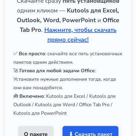
Скачайте сразу
пять установщиков
одним кликом —
Kutools для Excel,
Outlook, Word, PowerPoint
и
Office
Tab Pro
.
Нажмите, чтобы скачать
прямо сейчас!
✅
Все просто
: скачайте все пять установочных
пакетов одним действием.
🚀
Готово для любой задачи Office
:
Установите нужные дополнения тогда, когда
они вам понадобятся.
🧰
Включено
: Kutools для Excel / Kutools для
Outlook / Kutools для Word / Office Tab Pro /
Kutools для PowerPoint
О пакете
⬇ Скачать пакет