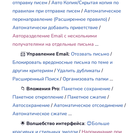
отправку писем
/
Авто Копия/Скрытая копия по
правилам при отправке писем
/
Автоматическое
перенаправление (Расширенное правило)
/
Автоматически добавить приветствие
/
Авторазделение Email с несколькими
получателями на отдельные письма
...
📨
Управление Email
:
Отозвать письмо
/
Блокировать вредоносные письма по теме и
другим критериям
/
Удалить дубликаты
/
Расширенный Поиск
/
Организовать папки
...
📁
Вложения Pro
:
Пакетное сохранение
/
Пакетное открепление
/
Пакетное сжатие
/
Автосохранение
/
Автоматическое отсоединение
/
Автоматическое сжатие
...
🌟
Волшебство интерфейса
:
😊Больше
красивых и стильных эмодзи
/
Напоминание при