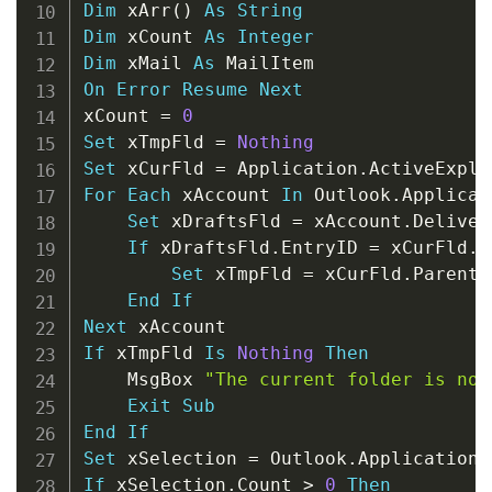
Dim
 xArr
(
)
As
String
Dim
 xCount 
As
Integer
Dim
 xMail 
As
On
Error
Resume
Next
xCount 
=
0
Set
 xTmpFld 
=
Nothing
Set
 xCurFld 
=
 Application
.
ActiveExplo
For
Each
 xAccount 
In
 Outlook
.
Applicat
Set
 xDraftsFld 
=
 xAccount
.
Deliver
If
 xDraftsFld
.
EntryID 
=
 xCurFld
.
E
Set
 xTmpFld 
=
 xCurFld
.
Parent

End
If
Next
If
 xTmpFld 
Is
Nothing
Then
    MsgBox 
"The current folder is not
Exit
Sub
End
If
Set
 xSelection 
=
 Outlook
.
Application
.
If
 xSelection
.
Count 
>
0
Then