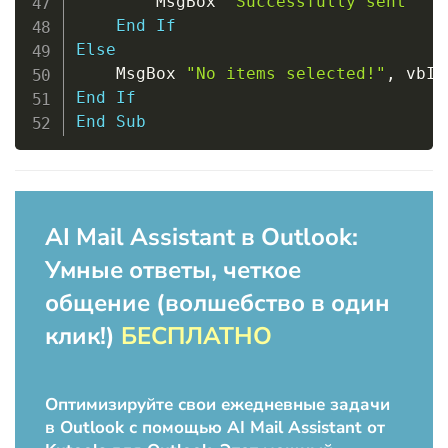
        MsgBox 
"Successfully sent "
&
End
If
Else
    MsgBox 
"No items selected!"
,
 vbIn
End
If
End
Sub
AI Mail Assistant в Outlook:
Умные ответы, четкое
общение (волшебство в один
клик!)
БЕСПЛАТНО
Оптимизируйте свои ежедневные задачи
в Outlook с помощью AI Mail Assistant от