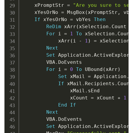
    xPromptStr 
=
"Are you sure to sen
    xYesOrNo 
=
 MsgBox
(
xPromptStr
,
 vbQ
If
 xYesOrNo 
=
 vbYes 
Then
ReDim
 xArr
(
xSelection
.
Count 
-
For
 i 
=
1
To
 xSelection
.
Count

            xArr
(
i 
-
1
)
=
 xSelection
.
Next
Set
 Application
.
ActiveExplore
        VBA
.
DoEvents

For
 i 
=
0
To
 UBound
(
xArr
)
Set
 xMail 
=
 Application
.
S
If
 xMail
.
Recipients
.
Count
                xMail
.
sEnd

                xCount 
=
 xCount 
+
1
End
If
Next
        VBA
.
DoEvents

Set
 Application
.
ActiveExplore