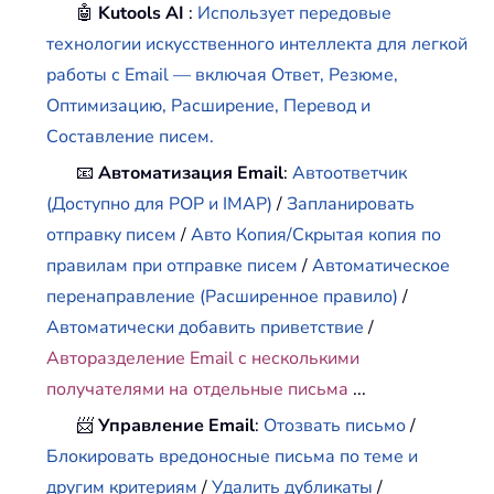
🤖
Kutools AI
:
Использует передовые
технологии искусственного интеллекта для легкой
работы с Email — включая Ответ, Резюме,
Оптимизацию, Расширение, Перевод и
Составление писем.
📧
Автоматизация Email
:
Автоответчик
(Доступно для POP и IMAP)
/
Запланировать
отправку писем
/
Авто Копия/Скрытая копия по
правилам при отправке писем
/
Автоматическое
перенаправление (Расширенное правило)
/
Автоматически добавить приветствие
/
Авторазделение Email с несколькими
получателями на отдельные письма
...
📨
Управление Email
:
Отозвать письмо
/
Блокировать вредоносные письма по теме и
другим критериям
/
Удалить дубликаты
/