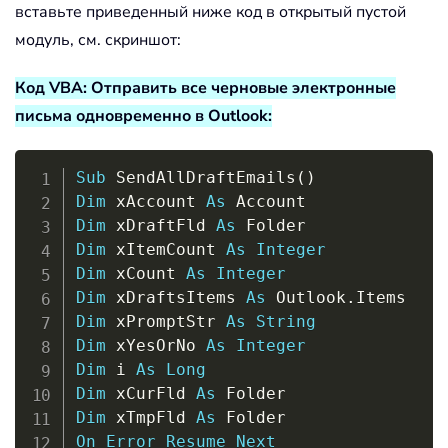
вставьте приведенный ниже код в открытый пустой
модуль, см. скриншот:
Код VBA: Отправить все черновые электронные
письма одновременно в Outlook:
Copy
Sub
 SendAllDraftEmails
(
)
Dim
 xAccount 
As
Dim
 xDraftFld 
As
Dim
 xItemCount 
As
Integer
Dim
 xCount 
As
Integer
Dim
 xDraftsItems 
As
 Outlook
.
Dim
 xPromptStr 
As
String
Dim
 xYesOrNo 
As
Integer
Dim
 i 
As
Long
Dim
 xCurFld 
As
Dim
 xTmpFld 
As
On
Error
Resume
Next