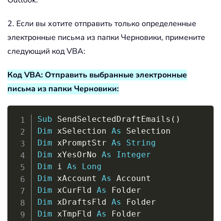
Outlook.
2. Если вы хотите отправить только определенные
электронные письма из папки Черновики, примените
следующий код VBA:
Код VBA: Отправить выбранные электронные
письма из папки Черновики:
Copy
Sub
 SendSelectedDraftEmails
(
)
Dim
 xSelection 
As
Dim
 xPromptStr 
As
String
Dim
 xYesOrNo 
As
Integer
Dim
 i 
As
Long
Dim
 xAccount 
As
Dim
 xCurFld 
As
Dim
 xDraftsFld 
As
Dim
 xTmpFld 
As