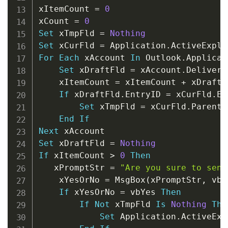
xItemCount 
=
0
xCount 
=
0
Set
 xTmpFld 
=
Nothing
Set
 xCurFld 
=
 Application
.
ActiveExplo
For
Each
 xAccount 
In
 Outlook
.
Applicat
Set
 xDraftFld 
=
 xAccount
.
Delivery
    xItemCount 
=
 xItemCount 
+
 xDraftF
If
 xDraftFld
.
EntryID 
=
 xCurFld
.
En
Set
 xTmpFld 
=
 xCurFld
.
Parent

End
If
Next
Set
 xDraftFld 
=
Nothing
If
 xItemCount 
>
0
Then
   xPromptStr 
=
"Are you sure to send
    xYesOrNo 
=
 MsgBox
(
xPromptStr
,
 vbQ
If
 xYesOrNo 
=
 vbYes 
Then
If
Not
 xTmpFld 
Is
Nothing
The
Set
 Application
.
ActiveExp