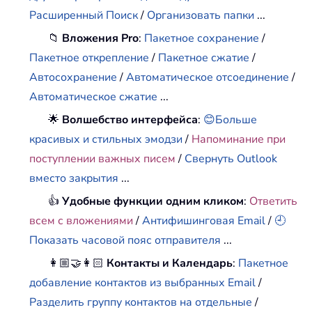
Расширенный Поиск
/
Организовать папки
...
📁
Вложения Pro
:
Пакетное сохранение
/
Пакетное открепление
/
Пакетное сжатие
/
Автосохранение
/
Автоматическое отсоединение
/
Автоматическое сжатие
...
🌟
Волшебство интерфейса
:
😊Больше
красивых и стильных эмодзи
/
Напоминание при
поступлении важных писем
/
Свернуть Outlook
вместо закрытия
...
👍
Удобные функции одним кликом
:
Ответить
всем с вложениями
/
Антифишинговая Email
/
🕘
Показать часовой пояс отправителя
...
👩🏼‍🤝‍👩🏻
Контакты и Календарь
:
Пакетное
добавление контактов из выбранных Email
/
Разделить группу контактов на отдельные
/