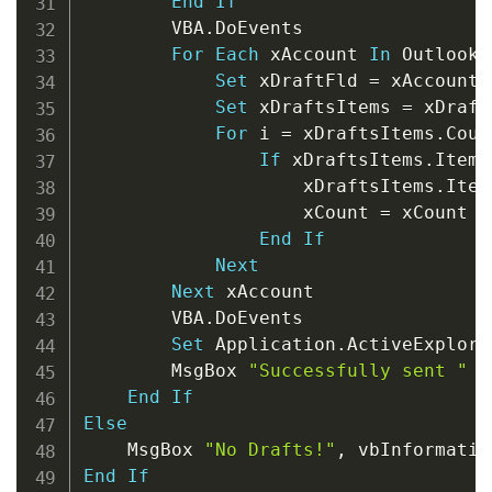
End
If
        VBA
.
DoEvents

For
Each
 xAccount 
In
 Outlook
.
Set
 xDraftFld 
=
 xAccount
.
Set
 xDraftsItems 
=
 xDraft
For
 i 
=
 xDraftsItems
.
Coun
If
 xDraftsItems
.
Item
(
                    xDraftsItems
.
Item
                    xCount 
=
 xCount 
+
End
If
Next
Next
 xAccount

        VBA
.
DoEvents

Set
 Application
.
ActiveExplore
        MsgBox 
"Successfully sent "
&
End
If
Else
    MsgBox 
"No Drafts!"
,
 vbInformatio
End
If