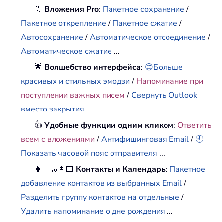
📁
Вложения Pro
:
Пакетное сохранение
/
Пакетное открепление
/
Пакетное сжатие
/
Автосохранение
/
Автоматическое отсоединение
/
Автоматическое сжатие
...
🌟
Волшебство интерфейса
:
😊Больше
красивых и стильных эмодзи
/
Напоминание при
поступлении важных писем
/
Свернуть Outlook
вместо закрытия
...
👍
Удобные функции одним кликом
:
Ответить
всем с вложениями
/
Антифишинговая Email
/
🕘
Показать часовой пояс отправителя
...
👩🏼‍🤝‍👩🏻
Контакты и Календарь
:
Пакетное
добавление контактов из выбранных Email
/
Разделить группу контактов на отдельные
/
Удалить напоминание о дне рождения
...