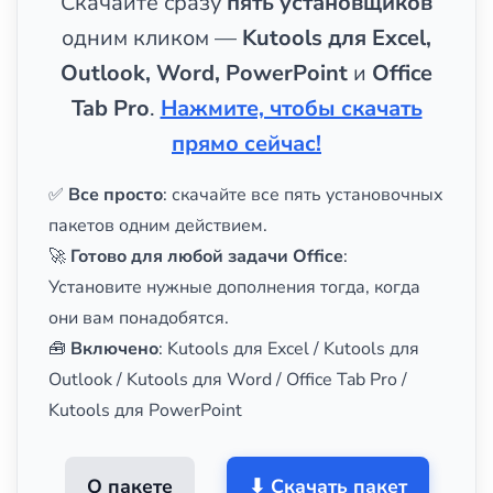
Скачайте сразу
пять установщиков
одним кликом —
Kutools для Excel,
Outlook, Word, PowerPoint
и
Office
Tab Pro
.
Нажмите, чтобы скачать
прямо сейчас!
✅
Все просто
: скачайте все пять установочных
пакетов одним действием.
🚀
Готово для любой задачи Office
:
Установите нужные дополнения тогда, когда
они вам понадобятся.
🧰
Включено
: Kutools для Excel / Kutools для
Outlook / Kutools для Word / Office Tab Pro /
Kutools для PowerPoint
О пакете
⬇ Скачать пакет