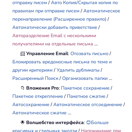
отправку писем
/
Авто Копия/Скрытая копия по
правилам при отправке писем
/
Автоматическое
перенаправление (Расширенное правило)
/
Автоматически добавить приветствие
/
Авторазделение Email с несколькими
получателями на отдельные письма
...
📨
Управление Email
:
Отозвать письмо
/
Блокировать вредоносные письма по теме и
другим критериям
/
Удалить дубликаты
/
Расширенный Поиск
/
Организовать папки
...
📁
Вложения Pro
:
Пакетное сохранение
/
Пакетное открепление
/
Пакетное сжатие
/
Автосохранение
/
Автоматическое отсоединение
/
Автоматическое сжатие
...
🌟
Волшебство интерфейса
:
😊Больше
красивых и стильных эмодзи
/
Напоминание при