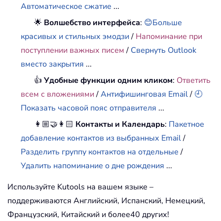
Автоматическое сжатие
...
🌟
Волшебство интерфейса
:
😊Больше
красивых и стильных эмодзи
/
Напоминание при
поступлении важных писем
/
Свернуть Outlook
вместо закрытия
...
👍
Удобные функции одним кликом
:
Ответить
всем с вложениями
/
Антифишинговая Email
/
🕘
Показать часовой пояс отправителя
...
👩🏼‍🤝‍👩🏻
Контакты и Календарь
:
Пакетное
добавление контактов из выбранных Email
/
Разделить группу контактов на отдельные
/
Удалить напоминание о дне рождения
...
Используйте Kutools на вашем языке –
поддерживаются Английский, Испанский, Немецкий,
Французский, Китайский и более40 других!