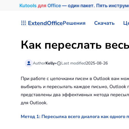
Kutools
для
Office
— один пакет. Пять инстру
Перейти к содержимому
ExtendOffice
Решения
Скачать
Ц
Как переслать весь
Author
Kelly
•
Last modified
2025-08-26
При работе с цепочками писем в Outlook вам мож
выбирать и пересылать каждое письмо, Outlook 
представлены два эффективных метода пересылки
для Outlook.
Метод 1: Пересылка всего диалога как одного